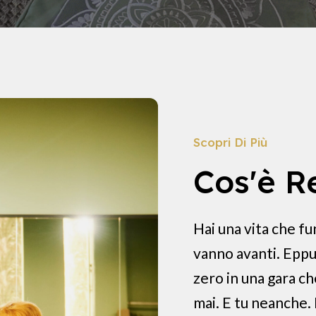
Scopri Di Più
Cos'è R
Hai una vita che fu
vanno avanti. Eppu
zero in una gara ch
mai. E tu neanche. 