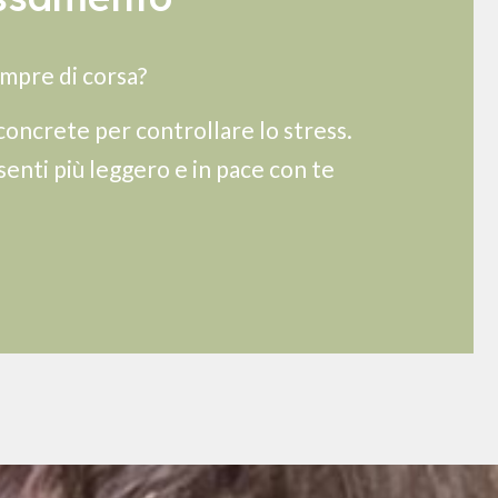
sempre di corsa?
concrete per controllare lo stress.
 senti più leggero e in pace con te