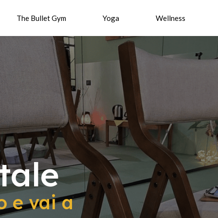
The Bullet Gym
Yoga
Wellness
tale
o e vai a