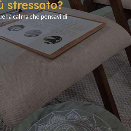
ù stressato?
uella calma che pensavi di