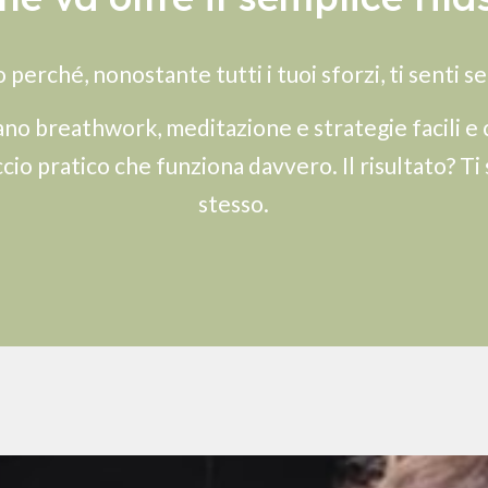
o perché, nonostante tutti i tuoi sforzi, ti senti 
no breathwork, meditazione e strategie facili e 
cio pratico che funziona davvero. Il risultato? Ti
stesso.