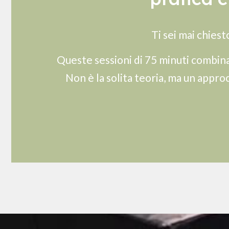
Ti sei mai chiest
Queste sessioni di 75 minuti combina
Non è la solita teoria, ma un approc