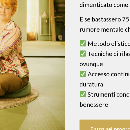
dimenticato come s
E se bastassero 75
rumore mentale che
Metodo olistico
Tecniche di ril
ovunque
Accesso contin
duratura
Strumenti concr
benessere
Entra nel progra