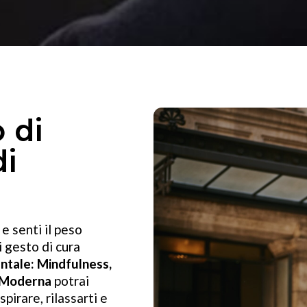
 di
di
e senti il peso
i gesto di cura
tale: Mindfulness,
a Moderna
potrai
pirare, rilassarti e